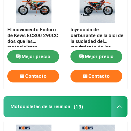
El movimiento Enduro
Inyección de
de Kews EC300 290CC
carburante de la bici de
dos que las
la suciedad del
motocicletas
movimiento de las
aprovisionan de
motocicletas EFI 2 de
Mejor precio
Mejor precio
combustible inyectó a
Enduro del movimiento
EFI Dirt Bikes
de Kews dos
Contacto
Contacto
Hogar
Motocicletas de la reunión
(13)
Productos
Sobre nosotros