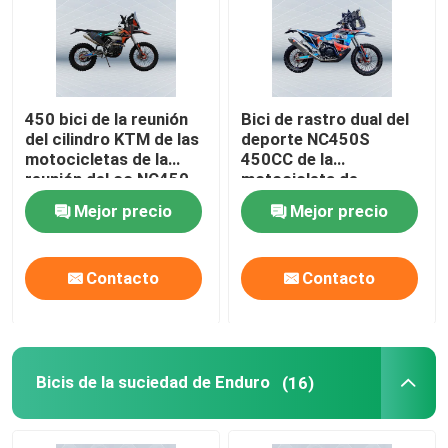
Viaje de la fábrica
450 bici de la reunión
Bici de rastro dual del
Control de calidad
del cilindro KTM de las
deporte NC450S
motocicletas de la
450CC de la
reunión del cc NC450
motocicleta de
Éntrenos en contacto con
sola
Kawasaki 450CC
Mejor precio
Mejor precio
Blog
Contacto
Contacto
4 motocicletas de Enduro del movimiento
Dos motocicletas de Enduro del movimiento
Bicis de la suciedad de Enduro
(16)
Motocicletas de la reunión