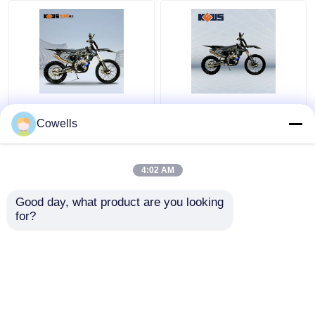
Bici de rastro del
Negro de la bici de
movimiento del OEM
Enduro del movimiento
Cowells
KTM 4 de Kews Cbs300
del motor 4 de Cbs300
EFI Black Motobike
174mn-3 que compite
con la bici de la
4:02 AM
Mejor precio
Mejor precio
suciedad
Good day, what product are you looking 
for?
Contacto
Contacto
Vea más