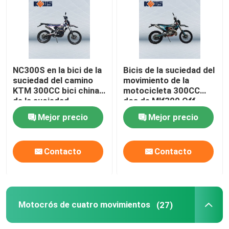
Bicis de la suciedad de Enduro
Motocrós de cuatro movimientos
NC300S en la bici de la
Bicis de la suciedad del
suciedad del camino
movimiento de la
KTM 300CC bici china
motocicleta 300CC
Motocrós de 2 movimientos
de la suciedad
dos de Mlf300 Off
Road con el sistema
Mejor precio
Mejor precio
eléctrico del comienzo
Motocicletas Súper Motard
Contacto
Contacto
Euro 4 motocicletas
Motocrós de cuatro movimientos
(27)