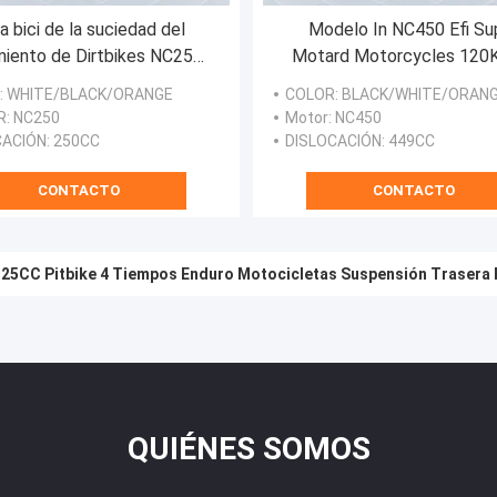
la bici de la suciedad del
Modelo In NC450 Efi Su
iento de Dirtbikes NC250
Motard Motorcycles 12
 KTM 4 del movimiento de
de la marca K16 de Ke
: WHITE/BLACK/ORANGE
COLOR
: BLACK/WHITE/ORAN
otocicleta cuatro de Off
R
: NC250
Motor
: NC450
Road
CACIÓN
: 250CC
DISLOCACIÓN
: 449CC
CONTACTO
CONTACTO
125CC Pitbike 4 Tiempos Enduro Motocicletas Suspensión Trasera
QUIÉNES SOMOS