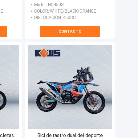
n el
del poder de las motocicletas
Motor
: NC450S
n de
38kw con el carburador y Efi Two
GE
COLOR
: WHITE/BLACK/ORANGE
Options
DISLOCACIÓN
: 450CC
CONTACTO
cletas
Bici de rastro dual del deporte