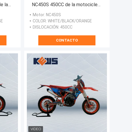
e la
NC450S 450CC de la motocicleta
ocrós
de Kawasaki 450CC
Motor
: NC450S
GE
COLOR
: WHITE/BLACK/ORANGE
DISLOCACIÓN
: 450CC
CONTACTO