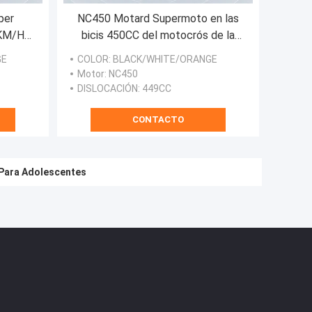
per
NC450 Motard Supermoto en las
0KM/H
bicis 450CC del motocrós de la
ws
bici de la suciedad del camino
GE
COLOR
: BLACK/WHITE/ORANGE
Motor
: NC450
DISLOCACIÓN
: 449CC
CONTACTO
 Para Adolescentes