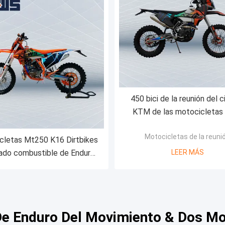
450 bici de la reunión del ci
KTM de las motocicletas 
reunión del cc NC450 s
Motocicletas de la reuni
cletas Mt250 K16 Dirtbikes
ado combustible de Enduro
LEER MÁS
 movimiento del ODM dos
De Enduro Del Movimiento & Dos Mo