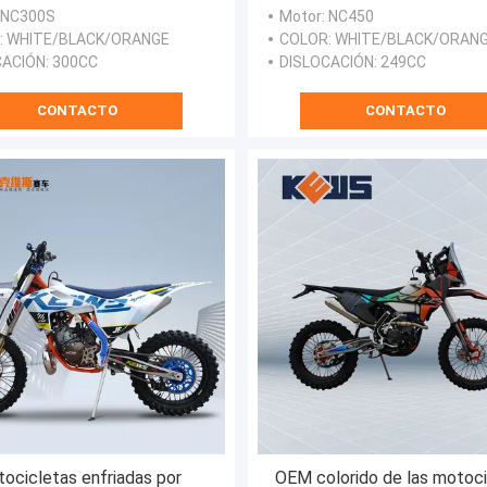
K22 Enduro de la suciedad
suciedad de Kews K16 co
: NC300S
Motor
: NC450
de Enduro del motor
carburador o la inyecció
: WHITE/BLACK/ORANGE
COLOR
: WHITE/BLACK/ORAN
carburante
CACIÓN
: 300CC
DISLOCACIÓN
: 249CC
CONTACTO
CONTACTO
ocicletas enfriadas por
OEM colorido de las motoci