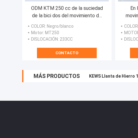
ODM KTM 250 cc de la suciedad
En 
de la bici dos del movimiento de
movim
negro blanco azul del motocrós
250CC
COLOR
: Negro/blanco
COLOR
la m
Motor
: MT250
MOTO
DISLOCACIÓN
: 233CC
DISLO
CONTACTO
MÁS PRODUCTOS
KEWS Llanta de Hierro 