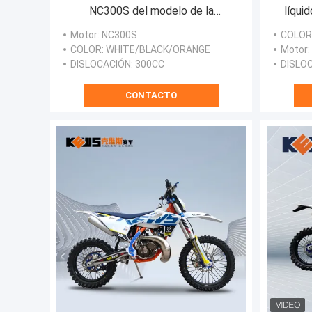
NC300S del modelo de la
líqui
motocicleta K18 del certificado
movim
Motor
: NC300S
COLOR
del euro 4 de Kews
COLOR
: WHITE/BLACK/ORANGE
Motor
DISLOCACIÓN
: 300CC
DISLO
CONTACTO