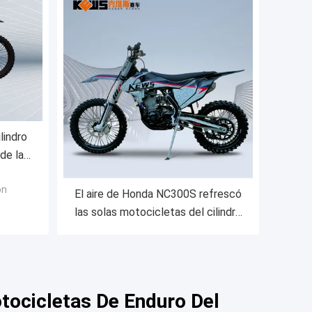
lindro
de la
ola
ón
El aire de Honda NC300S refrescó
las solas motocicletas del cilindro
con el carburador y la inyección de
carburante
tocicletas De Enduro Del