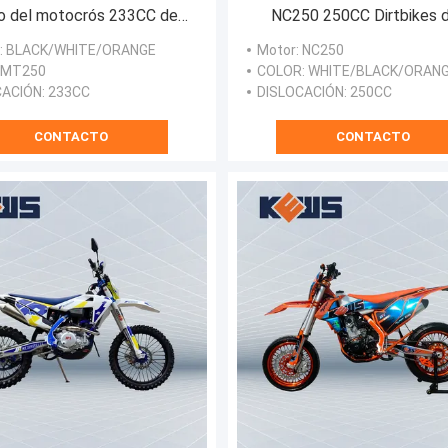
do del motocrós 233CC del
NC250 250CC Dirtbikes d
iento de In Loncin MT250
reunión de la bici del mot
: BLACK/WHITE/ORANGE
Motor
: NC250
dos del modelo K18
: MT250
COLOR
: WHITE/BLACK/ORAN
CACIÓN
: 233CC
DISLOCACIÓN
: 250CC
CONTACTO
CONTACTO