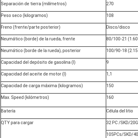
Separación de tierra (milímetros)
270
Peso seco (kilogramos)
108
Freno (frente/parte posterior)
Disco/disco
Neumático (borde) de la rueda, frente
80/100-21 (1.60
Neumático (borde de la rueda), posterior
100/90-18 (2.15
Capacidad del depósito de gasolina (l)
9
Capacidad del aceite de motor (l)
1,1
Capacidad de carga máxima (kilogramos)
150
Max. Speed (kilómetros)
160
Batería
Célula del litio
QTY para cargar
32 PC /SKD/20
105PCs/SKD/4