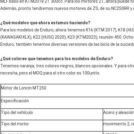
MLF basó en KTM2018 2T 300cc. Para los motores 2T, ahora puede hac
Además, pronto tendremos nuevos motores de ZS, de su NC250RR y 
¿Qué modelos que ahora estamos haciendo?
Para los modelos de Enduro, ahora tenemos K16 (KTM 2017), K18 (HU
(KAWASAKI KLX), K22 (HUSQ 2020), K23 (KTM2023), reunión 450. Ocho
Enduro, también tenemos diversas versiones de las bicis de la sucied
¿Qué colores que tenemos para los modelos de Enduro?
Tenemos naranja, tres colores negros, blancos opcionales. Y para o
necesita, pero el MOQ para el otro color es 100units.
Motor de Loncin MT250
Especificación
Tipo del vehículo
Acero y aleació
Tipo del motor
movimiento 2, r