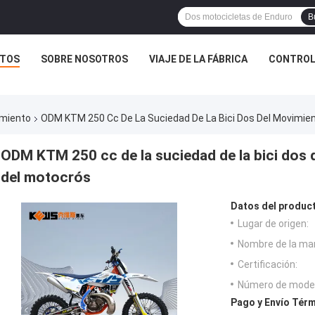
B
TOS
SOBRE NOSOTROS
VIAJE DE LA FÁBRICA
CONTROL
imiento
ODM KTM 250 Cc De La Suciedad De La Bici Dos Del Movimien
ODM KTM 250 cc de la suciedad de la bici dos 
del motocrós
Datos del produc
Lugar de origen:
Nombre de la ma
Certificación:
Número de model
Pago y Envío Térm