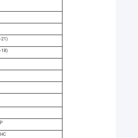
-21)
-18)
GP
0HC