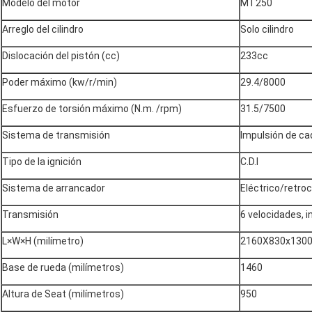
Modelo del motor
MT250
Arreglo del cilindro
Solo cilindro
Dislocación del pistón (cc)
233cc
Poder máximo (kw/r/min)
29.4/8000
Esfuerzo de torsión máximo (N.m. /rpm)
31.5/7500
Sistema de transmisión
Impulsión de c
Tipo de la ignición
C.D.I
Sistema de arrancador
Eléctrico/retro
Transmisión
6 velocidades, 
L×W×H (milímetro)
2160X830x130
Base de rueda (milímetros)
1460
Altura de Seat (milímetros)
950