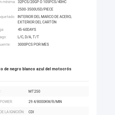
n mínima:
32PCS/20GP O 105PCS/40HC
2500-3500USD/PIECE
aquetado:
INTERIOR DEL MARCO DE ACERO,
EXTERIOR DEL CARTÓN
ga:
45-60DAYS
ago:
L/C, D/A, T/T
fuente:
3000PCS POR MES
to de negro blanco azul del motocrós
:
MT250
 POWER:
29.4/8000KW/R/MIN
DE LA IGNICIÓN:
CDI