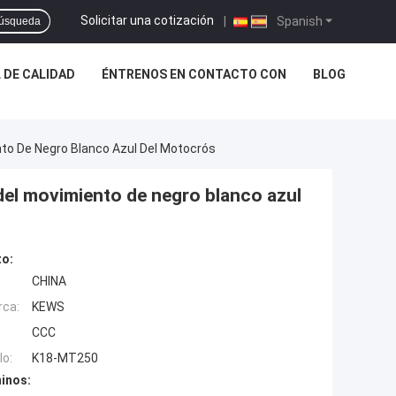
Solicitar una cotización
|
Spanish
úsqueda
 DE CALIDAD
ÉNTRENOS EN CONTACTO CON
BLOG
to De Negro Blanco Azul Del Motocrós
del movimiento de negro blanco azul
to:
CHINA
rca:
KEWS
CCC
o:
K18-MT250
inos: