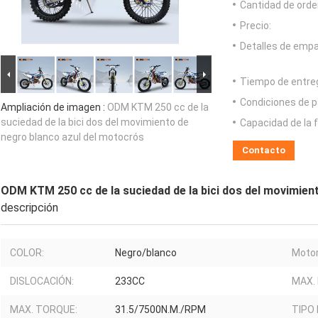
Cantidad de orde
Precio:
Detalles de emp
Tiempo de entre
Condiciones de p
Ampliación de imagen :
ODM KTM 250 cc de la
suciedad de la bici dos del movimiento de
Capacidad de la 
negro blanco azul del motocrós
Contacto
ODM KTM 250 cc de la suciedad de la bici dos del movimien
descripción
COLOR:
Negro/blanco
Motor
DISLOCACIÓN:
233CC
MAX.
MAX. TORQUE:
31.5/7500N.M./RPM
TIPO 