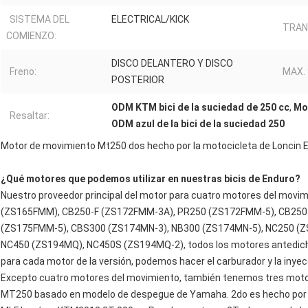
SISTEMA DEL
ELECTRICAL/KICK
TRAN
COMIENZO:
DISCO DELANTERO Y DISCO
Freno:
MAX.
POSTERIOR
ODM KTM bici de la suciedad de 250 cc
,
Mo
Resaltar:
ODM azul de la bici de la suciedad 250
Motor de movimiento Mt250 dos hecho por la motocicleta de Loncin 
¿Qué motores que podemos utilizar en nuestras bicis de Enduro?
Nuestro proveedor principal del motor para cuatro motores del movi
(ZS165FMM), CB250-F (ZS172FMM-3A), PR250 (ZS172FMM-5), CB250
(ZS175FMM-5), CBS300 (ZS174MN-3), NB300 (ZS174MN-5), NC250 (
NC450 (ZS194MQ), NC450S (ZS194MQ-2), todos los motores antedicho
para cada motor de la versión, podemos hacer el carburador y la inyec
Excepto cuatro motores del movimiento, también tenemos tres motore
MT250 basado en modelo de despegue de Yamaha. 2do es hecho por 