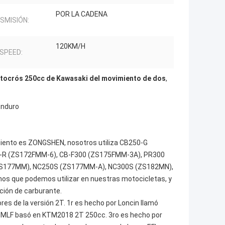
POR LA CADENA
SMISIÓN:
120KM/H
 SPEED:
tocrós 250cc de Kawasaki del movimiento de dos
,
Enduro
miento es ZONGSHEN, nosotros utiliza CB250-G
-R (ZS172FMM-6), CB-F300 (ZS175FMM-3A), PR300
ZS177MM), NC250S (ZS177MM-A), NC300S (ZS182MN),
s que podemos utilizar en nuestras motocicletas, y
ción de carburante.
s de la versión 2T. 1r es hecho por Loncin llamó
MLF basó en KTM2018 2T 250cc. 3ro es hecho por