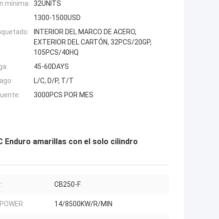
n mínima:
32UNITS
1300-1500USD
aquetado:
INTERIOR DEL MARCO DE ACERO,
EXTERIOR DEL CARTÓN, 32PCS/20GP,
105PCS/40HQ
ga:
45-60DAYS
ago:
L/C, D/P, T/T
fuente:
3000PCS POR MES
 Enduro amarillas con el solo cilindro
:
CB250-F
 POWER:
14/8500KW/R/MIN