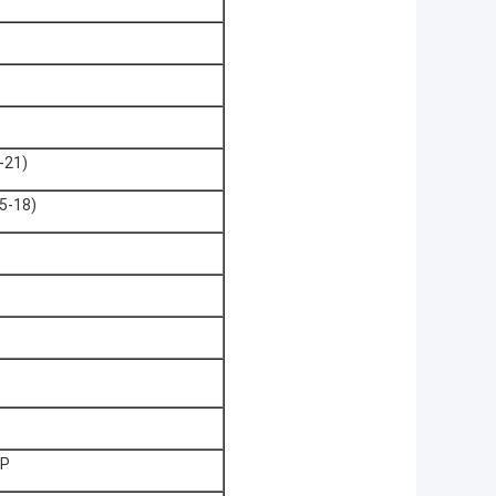
-21)
5-18)
GP