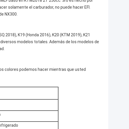
MLF basó en KTM2018 2T 250cc. 3ro es hecho por
er solamente el carburador, no puede hacer EFI.
de NX300.
SQ 2018), K19 (Honda 2016), K20 (KTM 2019), K21
 diversos modelos totales. Además de los modelos de
ad.
tros colores podemos hacer mientras que usted
n
efrigerado