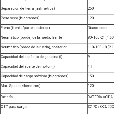
Separación de tierra (milímetros)
250
Peso seco (kilogramos)
120
Freno (frente/parte posterior)
Disco/disco
Neumático (borde) de la rueda, frente
80/100-21 (1.60
Neumático (borde de la rueda), posterior
110/100-18 (2.1
Capacidad del depósito de gasolina (l)
9
Capacidad del aceite de motor (l)
1,1
Capacidad de carga máxima (kilogramos)
150
Max. Speed (kilómetros)
120
Batería
BATERÍA ÁCIDA
QTY para cargar
32 PC /SKD/20