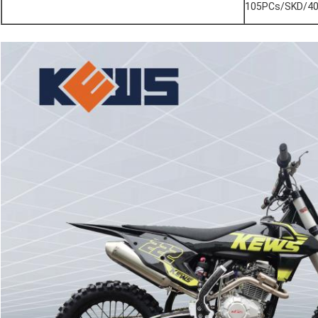
105PCs/SKD/4