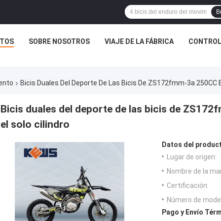
B
TOS
SOBRE NOSOTROS
VIAJE DE LA FÁBRICA
CONTROL
ento
Bicis Duales Del Deporte De Las Bicis De ZS172fmm-3a 250CC En
Bicis duales del deporte de las bicis de ZS17
el solo cilindro
Datos del produc
Lugar de origen:
Nombre de la ma
Certificación:
Número de model
Pago y Envío Térm