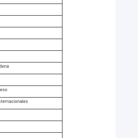
adena
ceso
internacionales
0