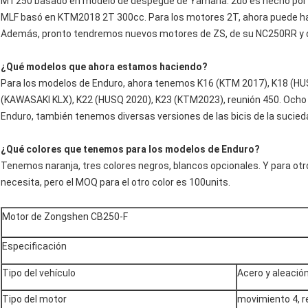
MT250 basado en modelo de despegue de Yamaha. 2do es hecho por 
MLF basó en KTM2018 2T 300cc. Para los motores 2T, ahora puede hac
Además, pronto tendremos nuevos motores de ZS, de su NC250RR y 
¿Qué modelos que ahora estamos haciendo?
Para los modelos de Enduro, ahora tenemos K16 (KTM 2017), K18 (HU
(KAWASAKI KLX), K22 (HUSQ 2020), K23 (KTM2023), reunión 450. Ocho
Enduro, también tenemos diversas versiones de las bicis de la sucied
¿Qué colores que tenemos para los modelos de Enduro?
Tenemos naranja, tres colores negros, blancos opcionales. Y para o
necesita, pero el MOQ para el otro color es 100units.
Motor de Zongshen CB250-F
Especificación
Tipo del vehículo
Acero y aleació
Tipo del motor
movimiento 4, r