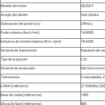
Modelo del motor
CB250-F
Arreglo del cilindro
Solo cilindro
Dislocación del pistón (cc)
249.6cc
Poder máximo (kw/r/min)
14/8500
Esfuerzo de torsión máximo (N.m. /rpm)
18/6500
Sistema de transmisión
Impulsión de c
Tipo de la ignición
C.D.I
Sistema de arrancador
Eléctrico/retro
Transmisión
5 velocidades, 
L×W×H (milímetro)
2170X840x125
Base de rueda (milímetros)
1450
Altura de Seat (milímetros)
885