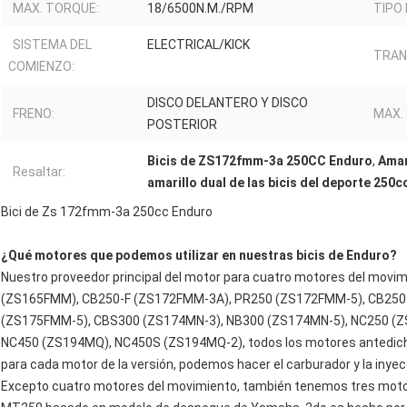
MAX. TORQUE:
18/6500N.M./RPM
TIPO 
SISTEMA DEL
ELECTRICAL/KICK
TRAN
COMIENZO:
DISCO DELANTERO Y DISCO
FRENO:
MAX.
POSTERIOR
Bicis de ZS172fmm-3a 250CC Enduro
,
Amar
Resaltar:
amarillo dual de las bicis del deporte 250c
Bici de Zs 172fmm-3a 250cc Enduro
¿Qué motores que podemos utilizar en nuestras bicis de Enduro?
Nuestro proveedor principal del motor para cuatro motores del movi
(ZS165FMM), CB250-F (ZS172FMM-3A), PR250 (ZS172FMM-5), CB250
(ZS175FMM-5), CBS300 (ZS174MN-3), NB300 (ZS174MN-5), NC250 (
NC450 (ZS194MQ), NC450S (ZS194MQ-2), todos los motores antedicho
para cada motor de la versión, podemos hacer el carburador y la inyec
Excepto cuatro motores del movimiento, también tenemos tres motore