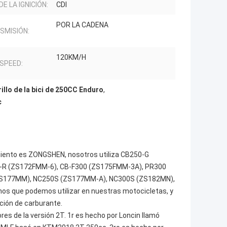
DE LA IGNICIÓN:
CDI
POR LA CADENA
SMISIÓN:
120KM/H
 SPEED:
illo de la bici de 250CC Enduro
,
c
miento es ZONGSHEN, nosotros utiliza CB250-G
-R (ZS172FMM-6), CB-F300 (ZS175FMM-3A), PR300
ZS177MM), NC250S (ZS177MM-A), NC300S (ZS182MN),
s que podemos utilizar en nuestras motocicletas, y
ción de carburante.
s de la versión 2T. 1r es hecho por Loncin llamó