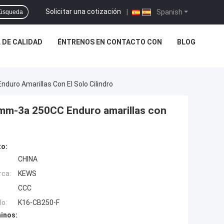
Solicitar una cotización
|
Spanish
úsqueda
 DE CALIDAD
ÉNTRENOS EN CONTACTO CON
BLOG
duro Amarillas Con El Solo Cilindro
2fmm-3a 250CC Enduro amarillas con
to:
CHINA
rca:
KEWS
CCC
o:
K16-CB250-F
inos: