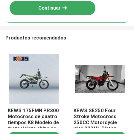
Continuar
Productos recomendados
Hogar
KEWS 175FMN PR300
KEWS SE250 Four
Productos
Motocross de cuatro
Stroke Motocross
tiempos K8 Modelo de
250CC Motorcycle
motocicleta china de
with 223ML Piston
Sobre nosotros