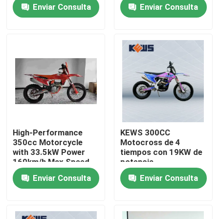
300CC Motocicletas
Displacement 15/8500
Enviar Consulta
Enviar Consulta
Maximum Power and
19/6500 Maximum
Viaje de la fábrica
Torque
Control de calidad
Éntrenos en contacto con
Blog
High-Performance
KEWS 300CC
350cc Motorcycle
Motocross de 4
4 motocicletas de Enduro del movimiento
with 33.5kW Power
tiempos con 19KW de
160km/h Max Speed
potencia
and 1460mm
Enviar Consulta
Enviar Consulta
Wheelbase for
Dos motocicletas de Enduro del movimiento
Motocross
Motocicletas de la reunión