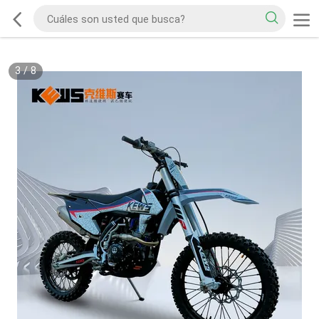
3
/
8