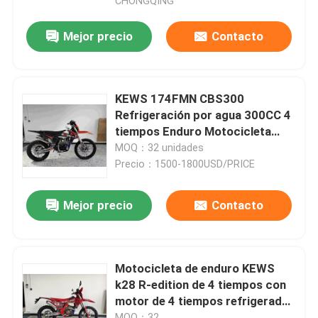
CHONGQING
Mejor precio
Contacto
KEWS 174FMN CBS300
Refrigeración por agua 300CC 4
tiempos Enduro Motocicleta
Motocross Bike
MOQ：32 unidades
Precio：1500-1800USD/PRICE
Mejor precio
Contacto
Motocicleta de enduro KEWS
k28 R-edition de 4 tiempos con
motor de 4 tiempos refrigerado
por líquido, 300 mm de distancia
MOQ：32