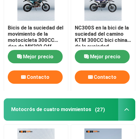
Bicis de la suciedad del
NC300S en la bici de la
movimiento de la
suciedad del camino
motocicleta 300CC
KTM 300CC bici china
dos de Mlf300 Off
de la suciedad
Road con el sistema
Mejor precio
Mejor precio
eléctrico del comienzo
Contacto
Contacto
Motocrós de cuatro movimientos
(27)