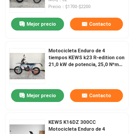
al suelo y discos dobles de gran
Precio：$1700-$2200
diámetro
Mejor precio
Contacto
Motocicleta Enduro de 4
tiempos KEWS k23 R-edition con
21,0 kW de potencia, 25,0 N*m
de par máximo y 140 km/h de
velocidad máxima
Hogar
Mejor precio
Contacto
Productos
KEWS K16DZ 300CC
Motocicleta Enduro de 4
Sobre nosotros