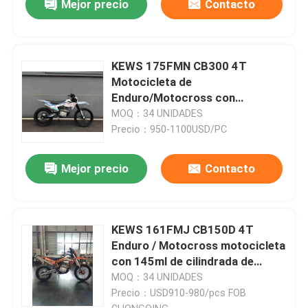
Mejor precio
Contacto
KEWS 175FMN CB300 4T
Motocicleta de
Enduro/Motocross con
Cilindrada de Pistón de 271.3ML
MOQ：34 UNIDADES
Motocicleta de Motocross
Precio：950-1100USD/PC
Mejor precio
Contacto
KEWS 161FMJ CB150D 4T
Enduro / Motocross motocicleta
con 145ml de cilindrada de
pistón eléctrica + arrancador y
MOQ：34 UNIDADES
transmisión de 5 velocidades
Precio：USD910-980/pcs FOB