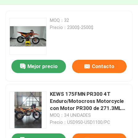
MOQ：32
Precio：2300$-2500$
Mejor precio
Contacto
KEWS 175FMN PR300 4T
Enduro/Motocross Motorcycle
con Motor PR300 de 271.3ML
de Cilindrada y Arranque
MOQ：34 UNIDADES
Eléctrico
Precio：USD950-USD1100/PC