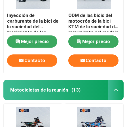
Inyección de
ODM de las bicis del
carburante de la bici de
motocrós de la bici
la suciedad del
KTM de la suciedad del
movimiento de las
movimiento del modelo
motocicletas EFI 2 de
300CC 2 de K16-C
Mejor precio
Mejor precio
Enduro del movimiento
de Kews dos
Contacto
Contacto
Motocicletas de la reunión
(13)