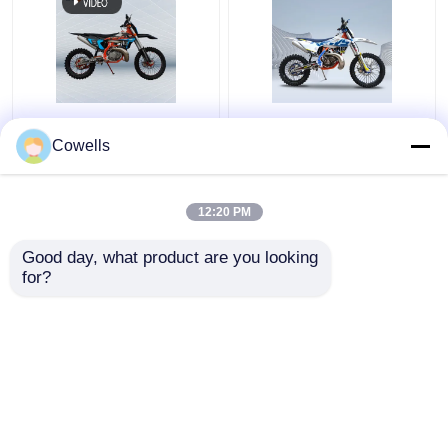
Bici refrigerada por
Acero y aleación de la
agua de la suciedad del
motocicleta MT250 del
Cowells
solo cilindro
motocrós del
motocicleta 38kw de
movimiento de la bici 2
300 cc
de la suciedad
12:20 PM
Mejor precio
Mejor precio
120KM/H
Good day, what product are you looking 
for?
Contacto
Contacto
Vea más
Inicio
Mapa del Sitio
Contactar Ahora
Desktop Site