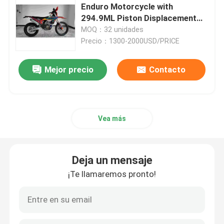
Enduro Motorcycle with
294.9ML Piston Displacement
Bicis de la suciedad de Enduro
21KW Power and 25N.m Torque
MOQ：32 unidades
Precio：1300-2000USD/PRICE
Motocrós de cuatro movimientos
Mejor precio
Contacto
Motocrós de 2 movimientos
Vea más
Motocicletas Súper Motard
Euro 4 motocicletas
Deja un mensaje
¡Te llamaremos pronto!