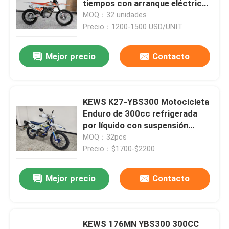
tiempos con arranque eléctrico
+ a pedal, moto de motocross
MOQ：32 unidades
Precio：1200-1500 USD/UNIT
Viaje de la fábrica
Mejor precio
Contacto
Control de calidad
Éntrenos en contacto con
KEWS K27-YBS300 Motocicleta
Enduro de 300cc refrigerada
por líquido con suspensión
Blog
ajustable para rendimiento
MOQ：32pcs
extremo fuera de carretera
Precio：$1700-$2200
4 motocicletas de Enduro del movimiento
Mejor precio
Contacto
Dos motocicletas de Enduro del movimiento
Motocicletas de la reunión
KEWS 176MN YBS300 300CC