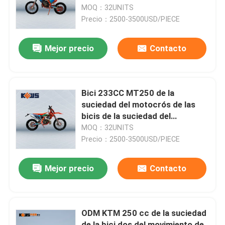
el poder 29kw
MOQ：32UNITS
Precio：2500-3500USD/PIECE
Viaje de la fábrica
Mejor precio
Contacto
Control de calidad
Éntrenos en contacto con
Bici 233CC MT250 de la
suciedad del motocrós de las
bicis de la suciedad del
Blog
movimiento de K16 KTM dos
MOQ：32UNITS
Precio：2500-3500USD/PIECE
4 motocicletas de Enduro del movimiento
Mejor precio
Contacto
Dos motocicletas de Enduro del movimiento
ODM KTM 250 cc de la suciedad
Motocicletas de la reunión
de la bici dos del movimiento de