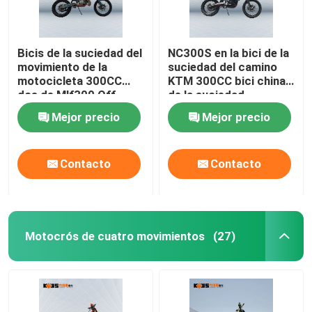
Bicis de la suciedad del
NC300S en la bici de la
movimiento de la
suciedad del camino
motocicleta 300CC
KTM 300CC bici china
dos de Mlf300 Off
de la suciedad
Road con el sistema
Mejor precio
Mejor precio
eléctrico del comienzo
Contacto
Contacto
Motocrós de cuatro movimientos
(27)