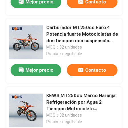
Mejor precio
Contacto
Carburador MT250cc Euro 4
Potencia fuerte Motocicletas de
dos tiempos con suspensión
invertida CNC
MOQ：32 unidades
Precio：negotiable
Mejor precio
Contacto
KEWS MT250cc Marco Naranja
Refrigeración por Agua 2
Tiempos Motocicleta
Todoterreno con Llantas EXCEL
MOQ：32 unidades
Precio：negotiable