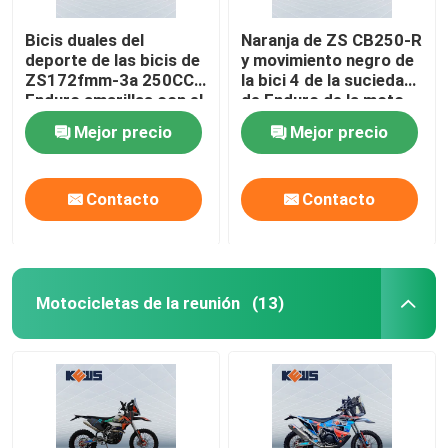
Bicis duales del
Naranja de ZS CB250-R
deporte de las bicis de
y movimiento negro de
ZS172fmm-3a 250CC
la bici 4 de la suciedad
Enduro amarillas con el
de Enduro de la moto
solo cilindro
Mejor precio
Mejor precio
Contacto
Contacto
Motocicletas de la reunión
(13)