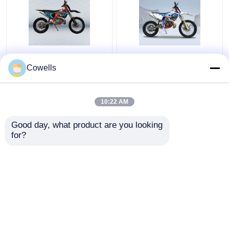
Bici refrigerada por
Acero y aleación de la
agua de la suciedad del
motocicleta MT250 del
Cowells
solo cilindro
motocrós del
motocicleta 38kw de
movimiento de la bici 2
300 cc
de la suciedad
10:22 AM
Mejor precio
Mejor precio
120KM/H
Good day, what product are you looking 
for?
Contacto
Contacto
Vea más
Inicio
Mapa del Sitio
Contactar Ahora
Desktop Site
Mapa del Sitio
Privacy Policy