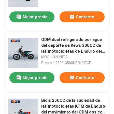
Mejor precio
Contacto
ODM dual refrigerado por agua
del deporte de Kews 300CC de
las motocicletas de Enduro del
movimiento EC300 dos
MOQ：32UNITS
Precio：2500-3500USD/PIECE
Mejor precio
Contacto
Hogar
Productos
Bicis 250CC de la suciedad de
las motocicletas KTM de Enduro
del movimiento del ODM dos con
Sobre nosotros