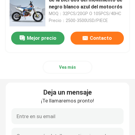
negro blanco azul del motocrós
MOQ：32PCS/20GP O 105PCS/40HC
Bicis de la suciedad de Enduro
Precio：2500-3500USD/PIECE
Motocrós de cuatro movimientos
Mejor precio
Contacto
Motocrós de 2 movimientos
Vea más
Motocicletas Súper Motard
Deja un mensaje
Euro 4 motocicletas
¡Te llamaremos pronto!