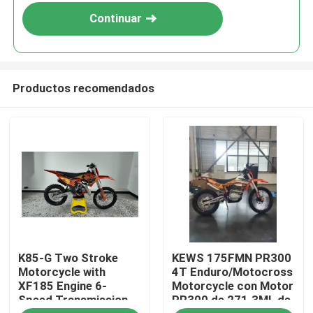
Continuar
Productos recomendados
Hogar
K85-G Two Stroke
KEWS 175FMN PR300
Productos
Motorcycle with
4T Enduro/Motocross
XF185 Engine 6-
Motorcycle con Motor
Speed Transmission
PR300 de 271.3ML de
Sobre nosotros