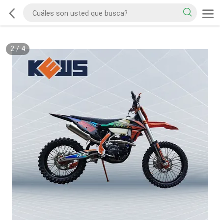
2
/
4