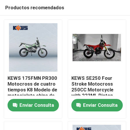
Productos recomendados
KEWS 175FMN PR300
KEWS SE250 Four
Motocross de cuatro
Stroke Motocross
tiempos K8 Modelo de
250CC Motorcycle
Hogar
motocicleta china de
with 223ML Piston
300CC Motocicletas
Displacement 15/8500
Enviar Consulta
Enviar Consulta
Maximum Power and
Productos
19/6500 Maximum
Torque
Sobre nosotros