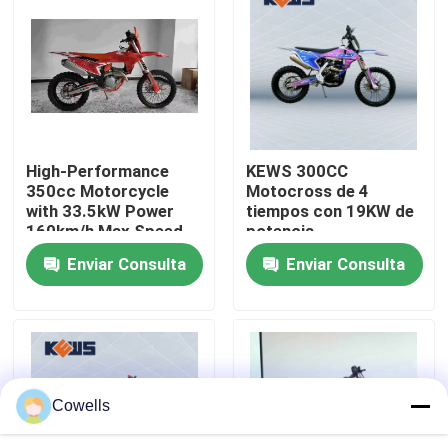
Viaje de la fábrica
Control de calidad
High-Performance
KEWS 300CC
Éntrenos en contacto con
350cc Motorcycle
Motocross de 4
with 33.5kW Power
tiempos con 19KW de
160km/h Max Speed
potencia
Blog
and 1460mm
Enviar Consulta
Enviar Consulta
Wheelbase for
Motocross
4 motocicletas de Enduro del movimiento
Dos motocicletas de Enduro del movimiento
Cowells
Motocicletas de la reunión