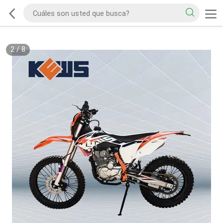
2
/
8