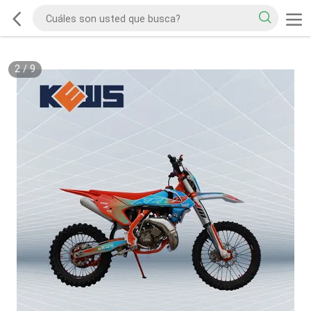
2
/
9