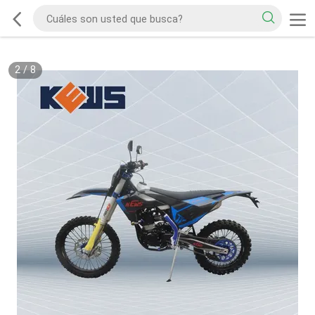
2
/
8