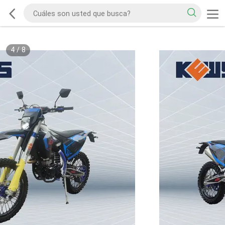
4
/
8