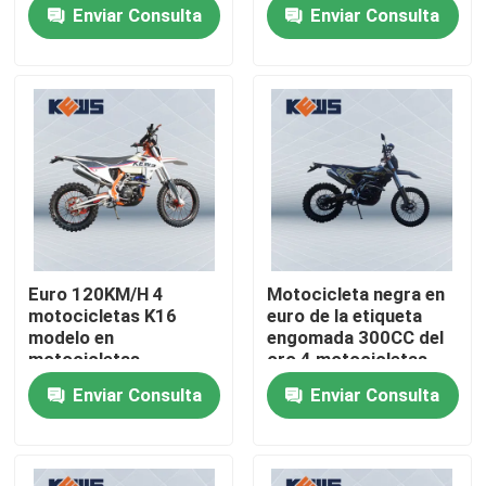
CB250-F 4 bicis
Kews NC250
Enviar Consulta
Enviar Consulta
Viaje de la fábrica
Control de calidad
Éntrenos en contacto con
Blog
Euro 120KM/H 4
Motocicleta negra en
motocicletas K16
euro de la etiqueta
4 motocicletas de Enduro del movimiento
modelo en
engomada 300CC del
motocicletas
oro 4 motocicletas
europeas del estilo del
NC300S en las bicis de
Enviar Consulta
Enviar Consulta
motor NC250
la suciedad del camino
Dos motocicletas de Enduro del movimiento
Motocicletas de la reunión