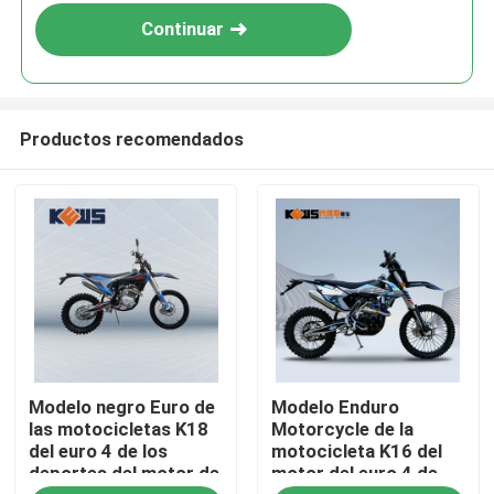
Continuar
Productos recomendados
Hogar
Modelo negro Euro de
Modelo Enduro
Productos
las motocicletas K18
Motorcycle de la
del euro 4 de los
motocicleta K16 del
deportes del motor de
motor del euro 4 de
Sobre nosotros