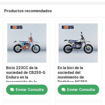
Productos recomendados
Bicis 223CC de la
En la bici de la
suciedad de CB250-G
suciedad del
Hogar
Enduro en la
movimiento de
transmisión de la
Dirtbikes NC250
velocidad de las
250CC KTM 4 del
Productos
Enviar Consulta
Enviar Consulta
motocicletas 5 del
movimiento de la
camino
motocicleta cuatro de
Off Road
Sobre nosotros