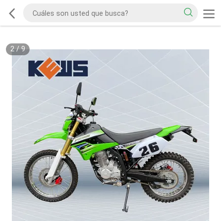
2
/
9