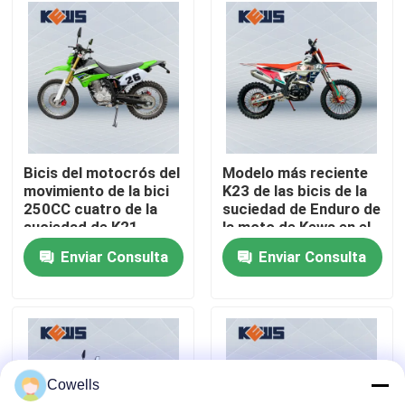
Viaje de la fábrica
Control de calidad
Éntrenos en contacto con
Bicis del motocrós del
Modelo más reciente
movimiento de la bici
K23 de las bicis de la
250CC cuatro de la
suciedad de Enduro de
Blog
suciedad de K21
la moto de Kews en el
Enduro encendido de
motor de Zongshen
Enviar Consulta
Enviar Consulta
la bici de la suciedad
NC300S
4 motocicletas de Enduro del movimiento
Dos motocicletas de Enduro del movimiento
Cowells
Motocicletas de la reunión