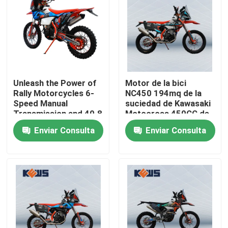
Unleash the Power of
Motor de la bici
Rally Motorcycles 6-
NC450 194mq de la
Speed Manual
suciedad de Kawasaki
Transmission and 40.8
Motocross 450CC de
Max Power for the
la motocicleta de
Enviar Consulta
Enviar Consulta
Ultimate Riding
Kews
Experience
Hogar
Productos
Sobre nosotros