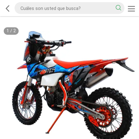
1
/
2