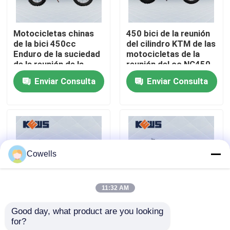
Viaje de la fábrica
Motocicletas chinas
450 bici de la reunión
de la bici 450cc
del cilindro KTM de las
Enduro de la suciedad
motocicletas de la
Control de calidad
de la reunión de la
reunión del cc NC450
motocicleta de NC450
sola
Enviar Consulta
Enviar Consulta
Off Road
Éntrenos en contacto con
Blog
Cowells
4 motocicletas de Enduro del movimiento
11:32 AM
Dos motocicletas de Enduro del movimiento
Good day, what product are you looking 
Motor de la bici
Motocicletas Dirtbike
for?
NC450 del motocrós
450CC 30kw de la
Motocicletas de la reunión