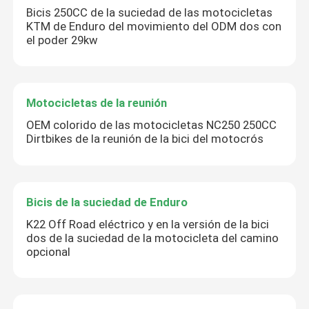
Bicis 250CC de la suciedad de las motocicletas
KTM de Enduro del movimiento del ODM dos con
Viaje de la fábrica
el poder 29kw
Control de calidad
Motocicletas de la reunión
OEM colorido de las motocicletas NC250 250CC
Éntrenos en contacto con
Dirtbikes de la reunión de la bici del motocrós
Blog
Bicis de la suciedad de Enduro
4 motocicletas de Enduro del movimiento
K22 Off Road eléctrico y en la versión de la bici
dos de la suciedad de la motocicleta del camino
opcional
Dos motocicletas de Enduro del movimiento
Motocicletas de la reunión